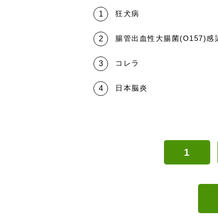
狂犬病
腸管出血性大腸菌(O157)感
コレラ
日本脳炎
1