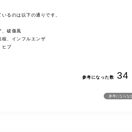
ているのは以下の通りです。
ア、破傷風
結核、インフルエンザ
、ヒブ
34
参考になった数
参考にならな