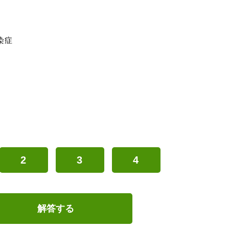
染症
2
3
4
解答する