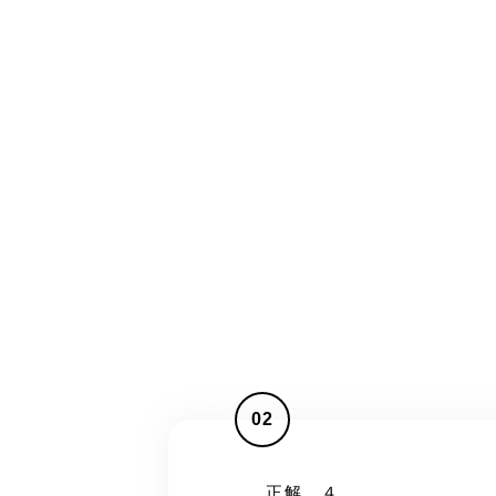
02
正解 ４