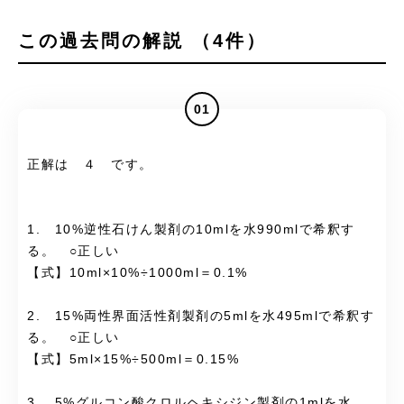
この過去問の解説 （4件）
01
正解は ４ です。
1. 10%逆性石けん製剤の10mlを水990mlで希釈す
る。 ○正しい
【式】10ml×10%÷1000ml＝0.1%
2. 15%両性界面活性剤製剤の5mlを水495mlで希釈す
る。 ○正しい
【式】5ml×15%÷500ml＝0.15%
3. 5%グルコン酸クロルヘキシジン製剤の1mlを水