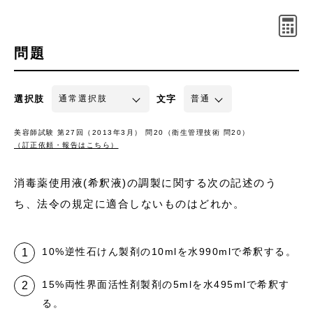
問題
選択肢
文字
美容師試験 第27回（2013年3月） 問20（衛生管理技術 問20）
（訂正依頼・報告はこちら）
消毒薬使用液(希釈液)の調製に関する次の記述のう
ち、法令の規定に適合しないものはどれか。
10%逆性石けん製剤の10mlを水990mlで希釈する。
15%両性界面活性剤製剤の5mlを水495mlで希釈す
る。