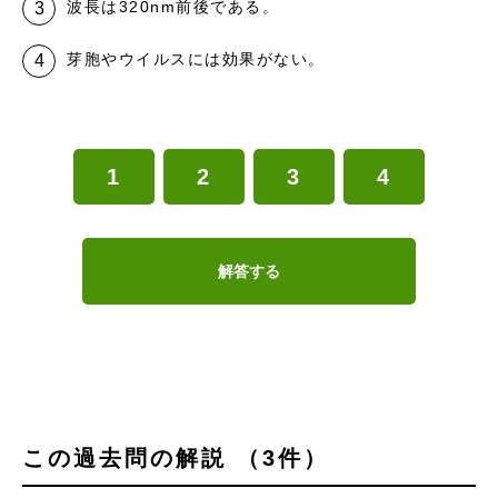
波長は320nm前後である。
芽胞やウイルスには効果がない。
1
2
3
4
解答する
この過去問の解説 （3件）