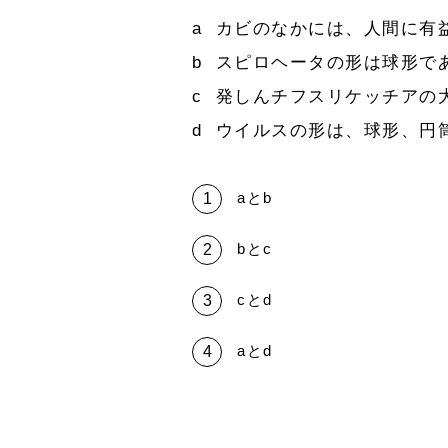
a カビのなかには、人間に有
b スピロヘータの形は球形で
c 発しんチフスリケッチアの
d ウイルスの形は、球形、円
aとb
bとc
cとd
aとd