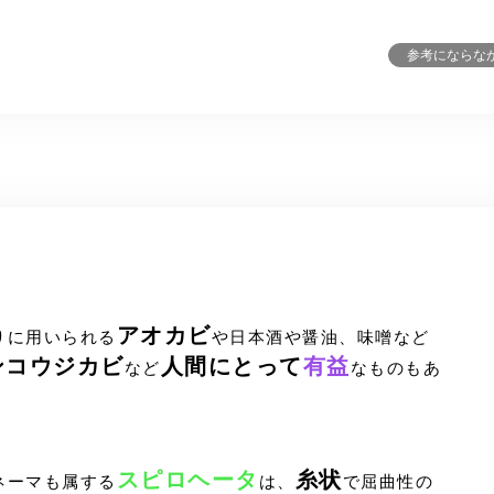
参考にならな
アオカビ
りに用いられる
や日本酒や醤油、味噌など
ンコウジカビ
人間にとって
有益
など
なものもあ
スピロヘータ
糸状
ネーマも属する
は、
で屈曲性の