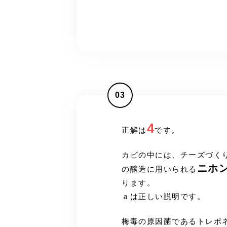
03
4
正解は
です。
カビの中には、チーズづく
ニホ
の醸造に用いられる
ります。
ａは正しい説明です。
梅毒の原因菌であるトレポ