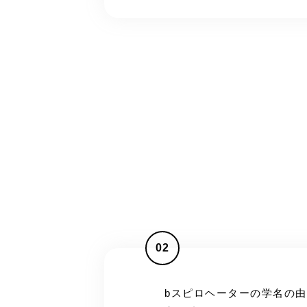
02
bスピロヘーターの学名の