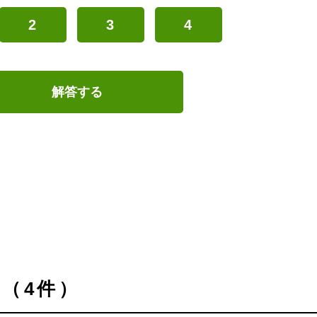
2
3
4
解答する
（4件）