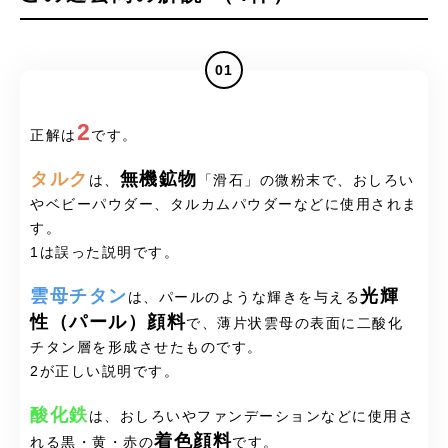
01
2
正解は
です。
タルク
無機鉱物
は、
「滑石」の微粉末で、おしろい
やベビーパウダー、タルカムパウダーなどに使用されま
す。
1は誤った説明です。
雲母チタン
光輝
は、パールのような輝きを与える
性（パール）顔料
で、薄片状雲母の表面に二酸化
チタン層を形成させたものです。
2が正しい説明です。
酸化鉄
は、おしろいやファンデーションなどに使用さ
着色顔料
れる黒・黄・赤の
です。