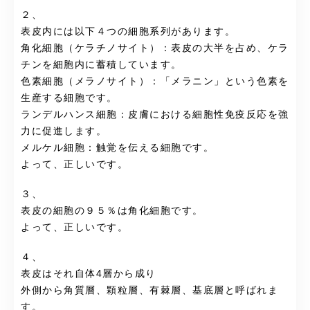
２、
表皮内には以下４つの細胞系列があります。
角化細胞（ケラチノサイト）：表皮の大半を占め、ケラ
チンを細胞内に蓄積しています。
色素細胞（メラノサイト）：「メラニン」という色素を
生産する細胞です。
ランデルハンス細胞：皮膚における細胞性免疫反応を強
力に促進します。
メルケル細胞：触覚を伝える細胞です。
よって、正しいです。
３、
表皮の細胞の９５％は角化細胞です。
よって、正しいです。
４、
表皮はそれ自体4層から成り
外側から角質層、顆粒層、有棘層、基底層と呼ばれま
す。