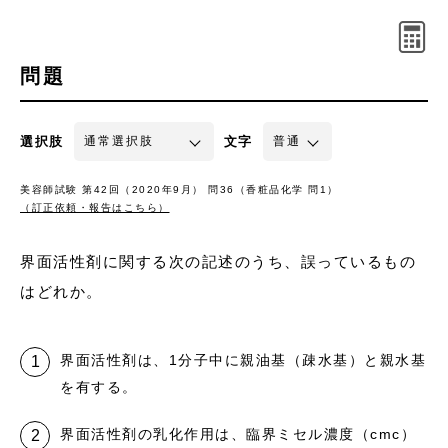
問題
選択肢
文字
美容師試験 第42回（2020年9月） 問36（香粧品化学 問1）
（訂正依頼・報告はこちら）
界面活性剤に関する次の記述のうち、誤っているもの
はどれか。
界面活性剤は、1分子中に親油基（疎水基）と親水基
を有する。
界面活性剤の乳化作用は、臨界ミセル濃度（cmc）