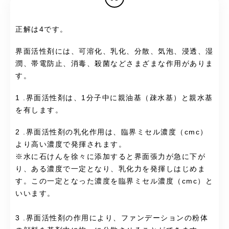
正解は4です。
界面活性剤には、可溶化、乳化、分散、気泡、浸透、湿
潤、帯電防止、消毒、殺菌などさまざまな作用がありま
す。
1 .界面活性剤は、1分子中に親油基（疎水基）と親水基
を有します。
2 .界面活性剤の乳化作用は、臨界ミセル濃度（cmc）
より高い濃度で発揮されます。
※
水に石けんを徐々に添加すると界面張力が急に下が
り、ある濃度で一定となり、乳化力を発揮しはじめま
す。
この一定となった濃度を臨界ミセル濃度（cmc）と
いいます。
3 .界面活性剤の作用により、ファンデーションの粉体