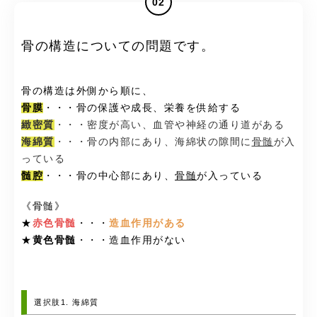
02
骨の構造についての問題です。
骨の構造は外側から順に、
骨膜
・・・骨の保護や成長、栄養を供給する
緻密質
・・・密度が高い、血管や神経の通り道がある
海綿質
・・・骨の内部にあり、海綿状の隙間に
骨髄
が入
っている
髄腔
・・・骨の中心部にあり、
骨髄
が入っている
《骨髄》
★
赤色骨髄
・・・
造血作用がある
★
黄色骨髄
・・・造血作用がない
選択肢1. 海綿質