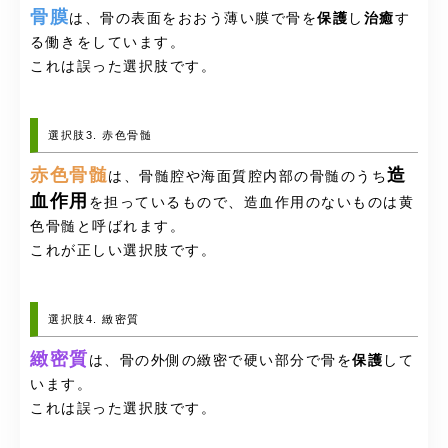
骨膜
は、骨の表面をおおう薄い膜で骨を
保護
し
治癒
す
る働きをしています。
これは誤った選択肢です。
選択肢3. 赤色骨髄
赤色骨髄
造
は、骨髄腔や海面質腔内部の骨髄のうち
血作用
を担っているもので、造血作用のないものは黄
色骨髄と呼ばれます。
これが正しい選択肢です。
選択肢4. 緻密質
緻密質
は、骨の外側の緻密で硬い部分で骨を
保護
して
います。
これは誤った選択肢です。