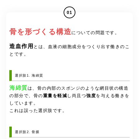
01
骨を形づくる構造
についての問題です。
造血作用
とは、血液の細胞成分をつくり出す働きのこ
とです。
選択肢1. 海綿質
海綿質
は、骨の内部のスポンジのような網目状の構造
の部分で、骨の
重量を軽減
し尚且つ
強度
を与える働きを
しています。
これは誤った選択肢です。
選択肢2. 骨膜