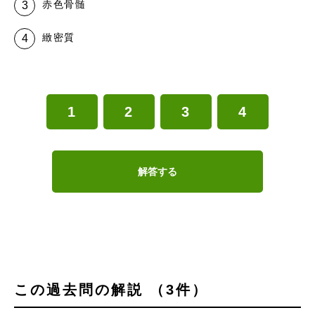
赤色骨髄
緻密質
1
2
3
4
解答する
この過去問の解説 （3件）