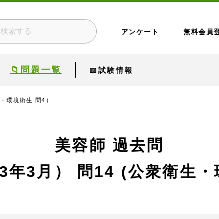
アンケート
無料会員
📁問題一覧
📖試験情報
生・環境衛生 問4）
美容師 過去問
23年3月）
問14 (公衆衛生・